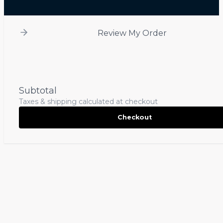
Review My Order
Subtotal
Taxes & shipping calculated at checkout
Checkout