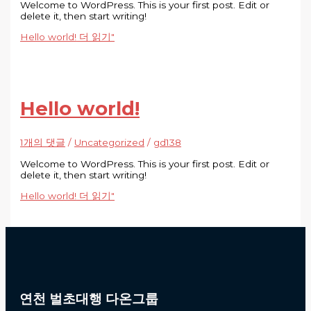
Welcome to WordPress. This is your first post. Edit or
delete it, then start writing!
Hello world!
더 읽기"
Hello world!
1개의 댓글
/
Uncategorized
/
gd138
Welcome to WordPress. This is your first post. Edit or
delete it, then start writing!
Hello world!
더 읽기"
연천 벌초대행 다온그룹