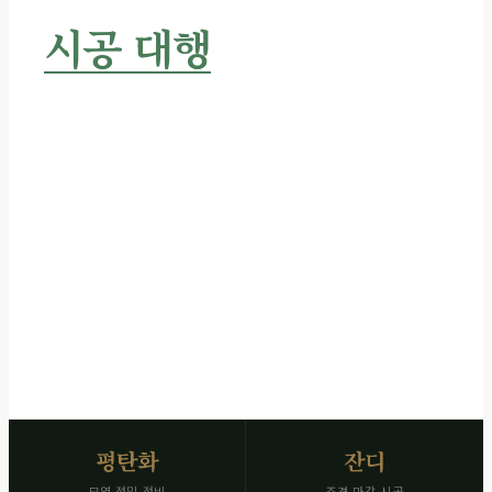
시공 대행
서비스
현장 조건 맞춤 진행 · 시공 전후 사진 즉시 전달
깔끔한 마감까지 전 과정을 책임집니다.
SCROLL
평탄화
잔디
묘역 정밀 정비
조경 마감 시공