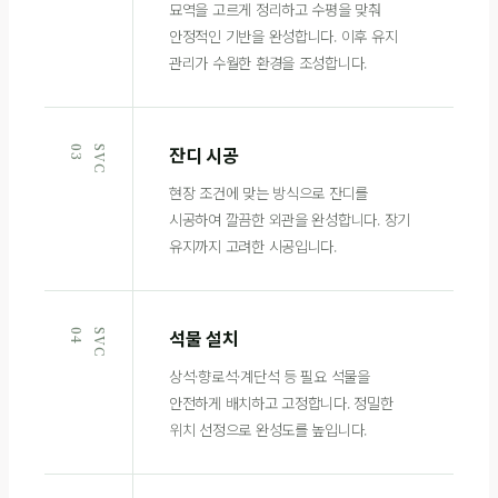
묘역을 고르게 정리하고 수평을 맞춰
안정적인 기반을 완성합니다. 이후 유지
관리가 수월한 환경을 조성합니다.
잔디 시공
3
S
V
C
0
현장 조건에 맞는 방식으로 잔디를
시공하여 깔끔한 외관을 완성합니다. 장기
유지까지 고려한 시공입니다.
석물 설치
4
S
V
C
0
상석·향로석·계단석 등 필요 석물을
안전하게 배치하고 고정합니다. 정밀한
위치 선정으로 완성도를 높입니다.