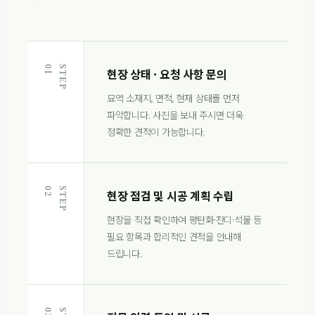
1
S
T
E
P
0
현장 상태 · 요청 사항 문의
묘역 소재지, 면적, 현재 상태를 먼저
파악합니다. 사진을 보내 주시면 더욱
정확한 견적이 가능합니다.
2
S
T
E
P
0
현장 점검 및 시공 계획 수립
현장을 직접 확인하여 평탄화·잔디·석물 등
필요 항목과 합리적인 견적을 안내해
드립니다.
3