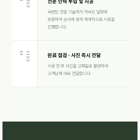
S
T
E
P
0
전문 인력 투입 및 시공
숙련된 전문 기술자가 약속된 일정에
방문하여 순서에 맞게 체계적으로 시공을
진행합니다.
4
S
T
E
P
0
완료 점검 · 사진 즉시 전달
시공 전·후 사진을 고화질로 촬영하여
고객님께 바로 전달합니다.