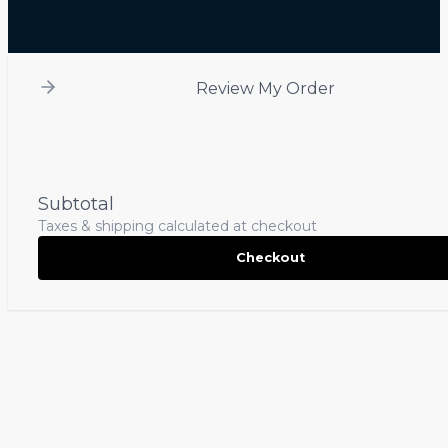
Review My Order
Subtotal
Taxes & shipping calculated at checkout
Checkout