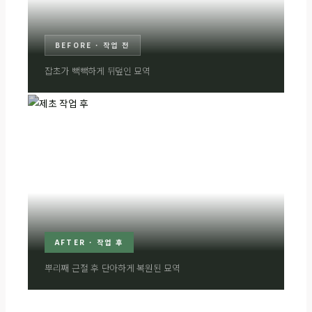
BEFORE · 작업 전
잡초가 빽빽하게 뒤덮인 묘역
AFTER · 작업 후
뿌리째 근절 후 단아하게 복원된 묘역