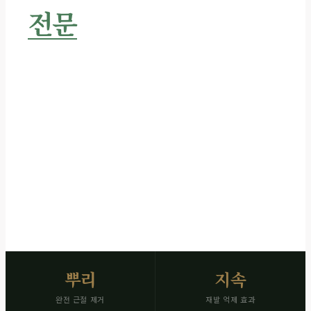
전문
서비스
잡초를 뿌리째 없애는 근절 제초
작업 전후 사진 즉시 발송 · 재발 억제로 관리 주기 연장
SCROLL
뿌리
지속
완전 근절 제거
재발 억제 효과