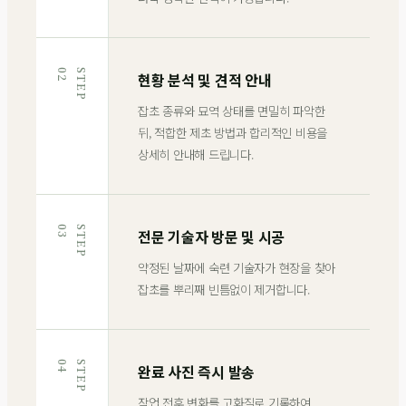
2
S
T
E
P
0
현황 분석 및 견적 안내
잡초 종류와 묘역 상태를 면밀히 파악한
뒤, 적합한 제초 방법과 합리적인 비용을
상세히 안내해 드립니다.
3
S
T
E
P
0
전문 기술자 방문 및 시공
약정된 날짜에 숙련 기술자가 현장을 찾아
잡초를 뿌리째 빈틈없이 제거합니다.
4
S
T
E
P
0
완료 사진 즉시 발송
작업 전후 변화를 고화질로 기록하여