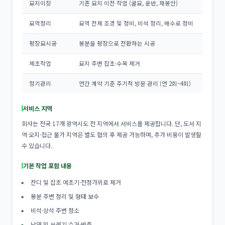
묘지이장
기존 묘지 이전 작업 (굴묘, 운반, 재봉안)
묘역정리
묘역 전체 조경 및 정비, 비석 정리, 배수로 정비
평장묘시공
봉분을 평장으로 전환하는 시공
제초작업
묘지 주변 잡초·수목 제거
정기관리
연간 계약 기준 주기적 방문 관리 (연 2회~4회)
서비스 지역
회사는 전국 17개 광역시도 전 지역에서 서비스를 제공합니다. 단, 도서 지
역·오지·접근 불가 지역은 별도 협의 후 제공 가능하며, 추가 비용이 발생할
수 있습니다.
기본 작업 포함 내용
잔디 및 잡초 예초기·전정가위로 제거
봉분 주변 정리 및 형태 보수
비석·상석 주변 청소
낙엽 및 쓰레기 수거·반출