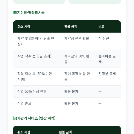
묘지이장·평장묘시공
취소 시점
환불 금액
비고
계약 후 3일 이내 (단순 변
계약금 전액 환불
착수 전
심)
작업 착수 전 (3일 초과)
계약금의 50% 환
준비비용 공
불
제
작업 착수 후 (50% 미만
잔여 공정 비율 환
진행분 공제
진행)
불
작업 50% 이상 진행
환불 불가
—
작업 완료
환불 불가
—
정기관리 서비스 (연간 계약)
취소 시점
환불 금액