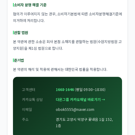
소비자 분쟁 해결 기준
협의가 이루어지지 않는 경우, 소비자기본법에 따른 소비자분쟁해결기준에
의거하여 처리합니다.
관할 법원
본 약관에 관한 소송은 회사 본점 소재지를 관할하는 법원(수원지방법원 고
양지원)을 제1심 법원으로 합니다.
준거법
본 약관의 해석 및 적용에 관해서는 대한민국 법률을 적용합니다.
고객센터
1668-1646
(평일 09:00~18:00)
카카오톡 상담
다온그룹 카카오채널 바로가기 →
이메일
obok5555@naver.com
주소
경기도 고양시 덕양구 꽃내음 1길 152,
1층