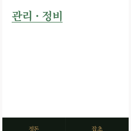
수목장
관리 · 정비
서비스
주변 환경 정돈 · 잡초 근절 · 수목·화단 정비
시공 전후 사진 즉시 전달
SCROLL
정돈
잡초