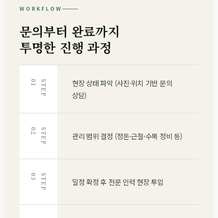
WORKFLOW
문의부터 완료까지
투명한 진행 과정
현장 상태 파악 (사진·위치 기반 문의
1
S
T
E
P
0
상담)
2
S
T
E
P
0
관리 범위 결정 (정돈·근절·수목 정비 등)
3
S
T
E
P
0
일정 확정 후 전문 인력 현장 투입