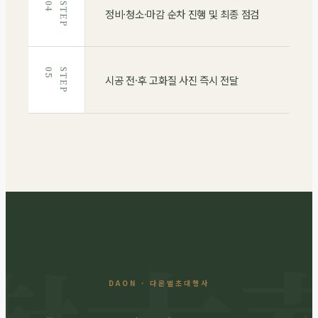
4
S
T
E
P
0
정비·청소·마감 순차 진행 및 최종 점검
5
S
T
E
P
0
시공 전·후 고화질 사진 즉시 전달
DAON · 다온벌초대행사