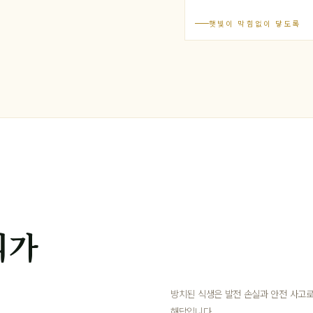
햇빛이 막힘없이 닿도록
리가
방치된 식생은 발전 손실과 안전 사고로
해답입니다.