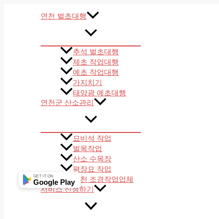
콘
텐
연천 벌초대행
츠
로
건
추석 벌초대행
너
제초 작업대행
뛰
예초 작업대행
기
가지치기
태양광 예초대행
연천군 산소관리
묘비석 작업
벌목작업
산소 수목장
평장묘 작업
GET IT ON
연천 조경작업업체
Google Play
서비스 신청하기